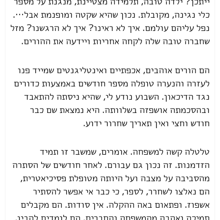
ייתכן? ילדה טובה, תלמידה מצטיינת, מנגנת על מספר
כלי נגינה, מקובלת. נכון שהיא שקטה ומופנמת אבל….
נפל עליהם עולמם. איך לא ראינו? איך לא הרגשנו? מזל
שחברה טובה שלה לקחה אחריות ויידעה את ההורים.
הם הורים אוהבים, אכפתיים ואינטליגנטים שמייד פנו
לעזרה והנערה טופלה מספר חודשים באמצעות כדורים
נגד הדיכאון. השבוע נודע לי, שהיא ניסתה להתאבד
ובהסכמתה אושפזה בשלוותה. היא נמצאת שם כבר
חודש וחצי ואין תאריך שחרור ידוע.
טלטלה קשה למשפחה. אומרים, שמשבר זו תמיד
הזדמנות. זה נכון גם עבורם. לאחר חודשים של הסתרה
מהסביבה על מצבה ועל היותה מטופלת פסיכיאטרית,
הם נאלצו לשחרר, לספר, כי כבר אי אפשר להסתיר
אשפוז. ופתאום באה ההקלה. אין סודות. הם מקבלים
תמיכה ואהבה מהמשפחה והחברים. הם לומדים להבין,